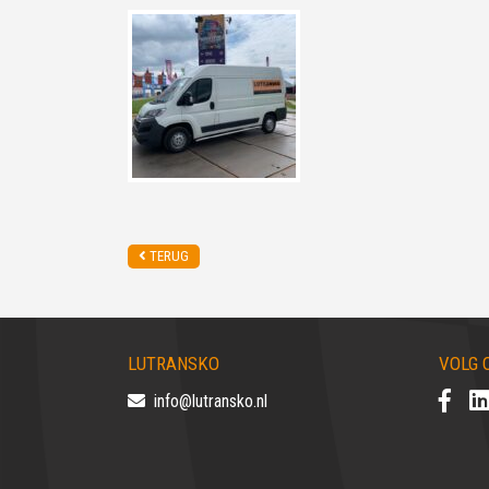
TERUG
LUTRANSKO
VOLG 
info@lutransko.nl