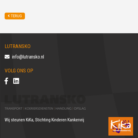
TERUG
LUTRANSKO
info@lutransko.nl
VOLG ONS OP
Wij steunen
KiKa, Stichting Kinderen Kankervrij