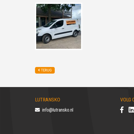
TERUG
LUTRANSKO
VOLG 
info@lutransko.nl