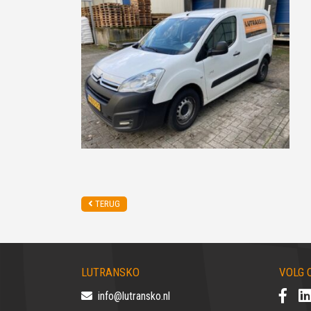
TERUG
LUTRANSKO
VOLG 
info@lutransko.nl