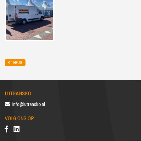
TERUG
LUTRANSKO
info@lutransko.nl
VOLG ONS OP